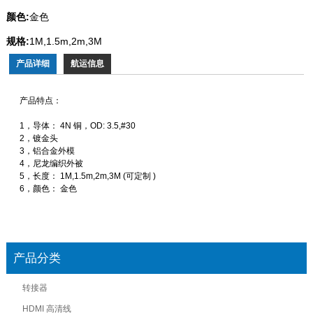
颜色:
金色
规格:
1M,1.5m,2m,3M
产品详细
航运信息
产品特点：
1，导体： 4N 铜，OD: 3.5,#30
2，镀金头
3，铝合金外模
4，尼龙编织外被
5，长度： 1M,1.5m,2m,3M (可定制 )
6，颜色： 金色
产品分类
转接器
HDMI 高清线