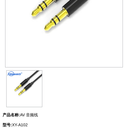
产品名称:
AV 音频线
型号:
XY-A102