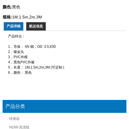
颜色:
黑色
规格:
1M,1.5m,2m,3M
产品详细
航运信息
产品特点：
1，导体： 4N 铜，OD: 3.5,#30
2，镀金头
3，PVC外模
4，黑色PVC外被
5，长度： 1M,1.5m,2m,3M (可定制 )
6，颜色： 黑色
产品分类
转接器
HDMI 高清线