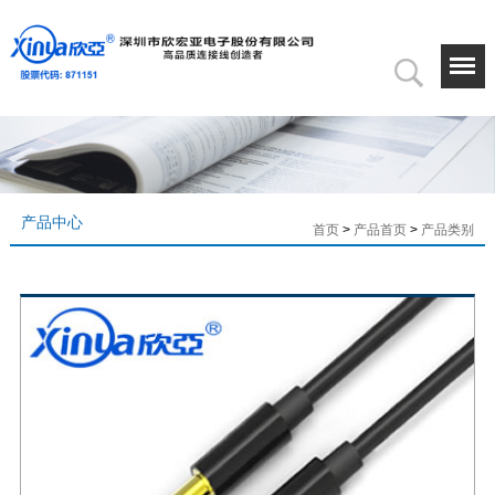
产品中心
首页
>
产品首页
>
产品类别