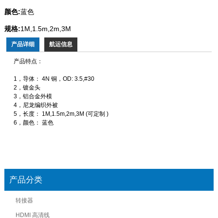
颜色:
蓝色
规格:
1M,1.5m,2m,3M
产品详细
航运信息
产品特点：
1，导体： 4N 铜，OD: 3.5,#30
2，镀金头
3，铝合金外模
4，尼龙编织外被
5，长度： 1M,1.5m,2m,3M (可定制 )
6，颜色： 蓝色
产品分类
转接器
HDMI 高清线